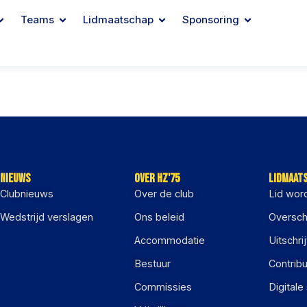
Teams
Lidmaatschap
Sponsoring
Nieuws
Over HZ'75
Lidmaat
Clubnieuws
Over de club
Lid wor
Wedstrijd verslagen
Ons beleid
Oversch
Accommodatie
Uitschri
Bestuur
Contribu
Commissies
Digitale