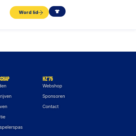
Word lid
schap
HZ'75
den
Webshop
rijven
Sponsoren
jven
Contact
tie
 spelerspas