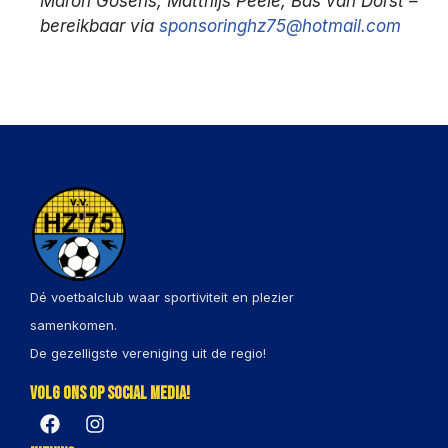
Maron Gosens, Matthijs Peele, Bas van Dorst –
bereikbaar via
sponsoringhz75@hotmail.com
Dé voetbalclub waar sportiviteit en plezier
samenkomen.
De gezelligste vereniging uit de regio!
Volg ons op social media!