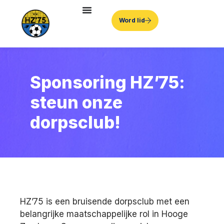
Word lid
Sponsoring HZ’75:
steun onze
dorpsclub!
HZ’75 is een bruisende dorpsclub met een
belangrijke maatschappelijke rol in Hooge