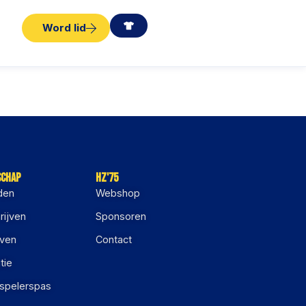
Word lid
schap
HZ'75
den
Webshop
rijven
Sponsoren
jven
Contact
tie
 spelerspas