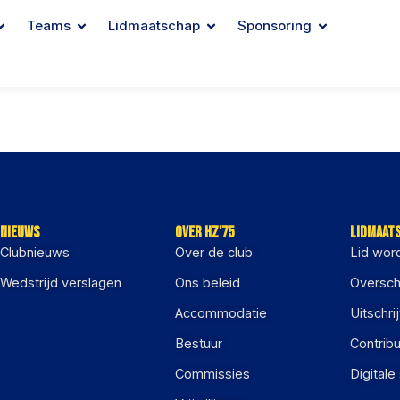
Teams
Lidmaatschap
Sponsoring
Nieuws
Over HZ'75
Lidmaat
Clubnieuws
Over de club
Lid wor
Wedstrijd verslagen
Ons beleid
Oversch
Accommodatie
Uitschri
Bestuur
Contribu
Commissies
Digitale