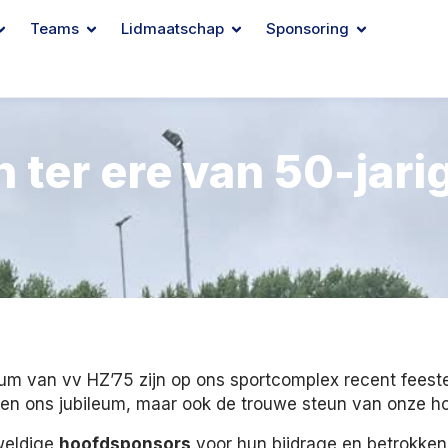
Teams
Lidmaatschap
Sponsoring
ter ere van 50-jarig
eum van vv HZ’75 zijn op ons sportcomplex recent feest
leen ons jubileum, maar ook de trouwe steun van onze 
weldige
hoofdsponsors
voor hun bijdrage en betrokkenh