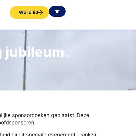
Word lid
 jubileum.
elijke sponsordoeken geplaatst. Deze
hoofdsponsoren.
eid bij dit speciale evenement. Dankzij