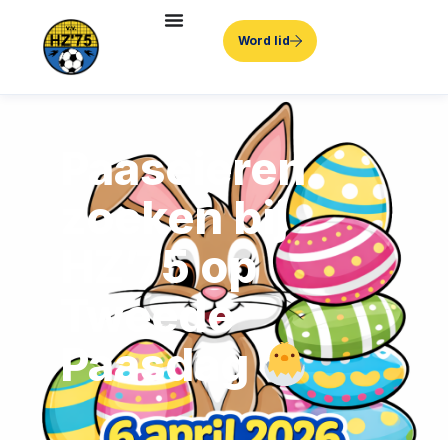
Word lid
Paaseieren
zoeken bij
HZ’75 op
Tweede
Paasdag