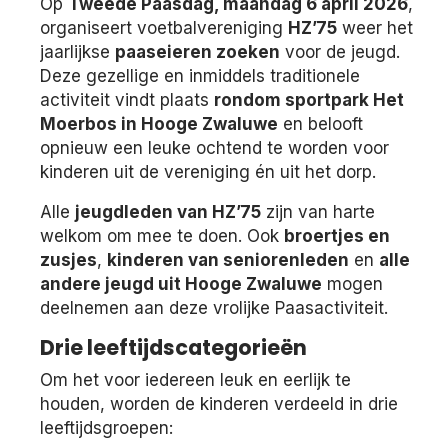
Op
Tweede Paasdag, maandag 6 april 2026
,
organiseert voetbalvereniging
HZ’75
weer het
jaarlijkse
paaseieren zoeken
voor de jeugd.
Deze gezellige en inmiddels traditionele
activiteit vindt plaats
rondom sportpark Het
Moerbos in Hooge Zwaluwe
en belooft
opnieuw een leuke ochtend te worden voor
kinderen uit de vereniging én uit het dorp.
Alle
jeugdleden van HZ’75
zijn van harte
welkom om mee te doen. Ook
broertjes en
zusjes
,
kinderen van seniorenleden
en
alle
andere jeugd uit Hooge Zwaluwe
mogen
deelnemen aan deze vrolijke Paasactiviteit.
Drie leeftijdscategorieën
Om het voor iedereen leuk en eerlijk te
houden, worden de kinderen verdeeld in drie
leeftijdsgroepen: