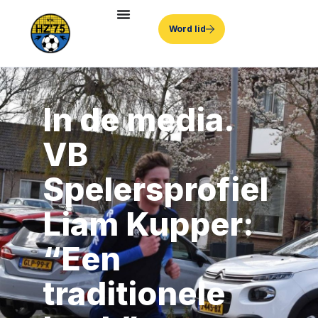
Word lid
In de media.
VB
Spelersprofiel
Liam Kupper:
“Een
traditionele