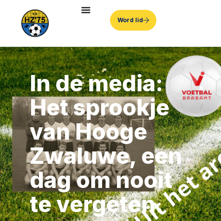
Word lid
In de media:
Het sprookje
van Hooge
Zwaluwe, een
dag om nooit
te vergeten.