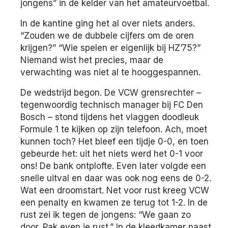
jongens” in de kelder van het amateurvoetbal.
In de kantine ging het al over niets anders.
“Zouden we de dubbele cijfers om de oren
krijgen?” “Wie spelen er eigenlijk bij HZ’75?”
Niemand wist het precies, maar de
verwachting was niet al te hooggespannen.
De wedstrijd begon. De VCW grensrechter –
tegenwoordig technisch manager bij FC Den
Bosch – stond tijdens het vlaggen doodleuk
Formule 1 te kijken op zijn telefoon. Ach, moet
kunnen toch? Het bleef een tijdje 0-0, en toen
gebeurde het: uit het niets werd het 0-1 voor
ons! De bank ontplofte. Even later volgde een
snelle uitval en daar was ook nog eens de 0-2.
Wat een droomstart. Net voor rust kreeg VCW
een penalty en kwamen ze terug tot 1-2. In de
rust zei ik tegen de jongens: “We gaan zo
door. Pak even je rust.” In de kleedkamer naast