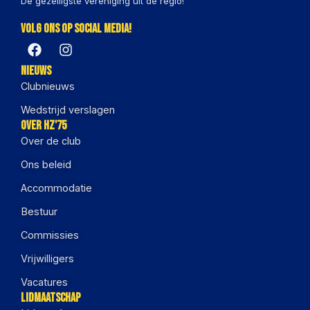
De gezelligste vereniging uit de regio!
Volg ons op social media!
Nieuws
Clubnieuws
Wedstrijd verslagen
Over HZ'75
Over de club
Ons beleid
Accommodatie
Bestuur
Commissies
Vrijwilligers
Vacatures
Lidmaatschap