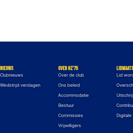
Nieuws
Over HZ'75
Lidmaat
Clubnieuws
Over de club
Lid wor
Wedstrijd verslagen
Ons beleid
Oversch
Accommodatie
Uitschri
Bestuur
Contribu
Commissies
Digitale
Vrijwilligers