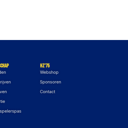
schap
HZ'75
den
Webshop
rijven
Sponsoren
jven
Contact
tie
 spelerspas