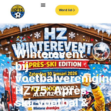
Word lid
Winterevent
bij
voetbalverenigin
HZ’75: Après-
ski, voetbal &