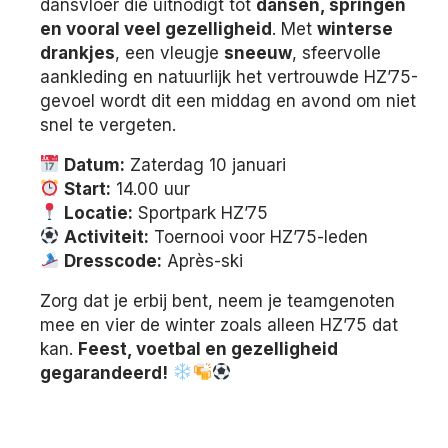
dansvloer die uitnodigt tot
dansen, springen
en vooral veel gezelligheid
. Met
winterse
drankjes
, een vleugje
sneeuw
, sfeervolle
aankleding en natuurlijk het vertrouwde HZ’75-
gevoel wordt dit een middag en avond om niet
snel te vergeten.
Datum:
Zaterdag 10 januari
Start:
14.00 uur
Locatie:
Sportpark HZ’75
Activiteit:
Toernooi voor HZ’75-leden
Dresscode:
Après-ski
Zorg dat je erbij bent, neem je teamgenoten
mee en vier de winter zoals alleen HZ’75 dat
kan.
Feest, voetbal en gezelligheid
gegarandeerd!