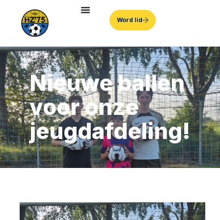
Word lid
Nieuwe ballen
voor onze
jeugdafdeling!